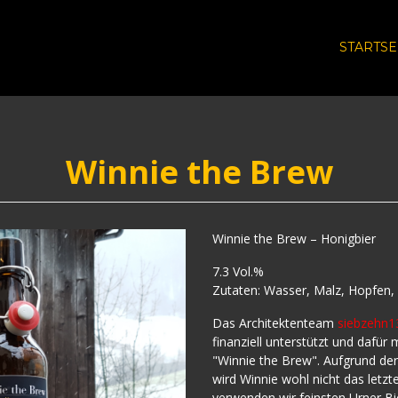
STARTSE
Winnie the Brew
Winnie the Brew – Honigbier
7.3 Vol.%
Zutaten: Wasser, Malz, Hopfen,
Das Architektenteam
siebzehn1
finanziell unterstützt und dafür 
"Winnie the Brew". Aufgrund de
wird Winnie wohl nicht das letzt
verwenden wir feinsten Urner B