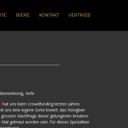
ITE
BIERE
KONTAKT
VERTRIEB
 Bienenhonig, Hefe
3
hat uns beim Crowdfunding letzten Jahres
mit uns eine eigene Sorte kreiert: das Honigbier
r grossen Nachfrage dieser gelungenen Kreation
e Mal gebraut worden sein. Für dieses Spezialbier
ienenhonig.