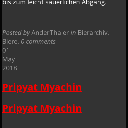
bis zum leicht säuerlichen Abgang.
Posted by
AnderThaler
in
Bierarchiv,
Biere
,
0 comments
01
May
2018
Pripyat Myachin
Pripyat Myachin